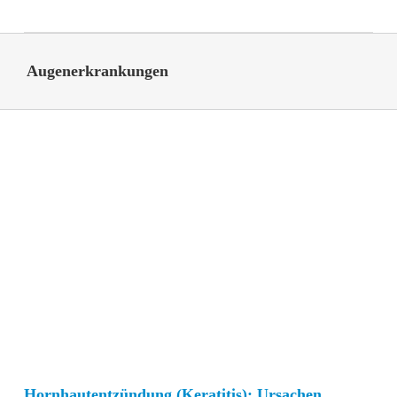
Augenerkrankungen
Hornhautentzündung (Keratitis): Ursachen,