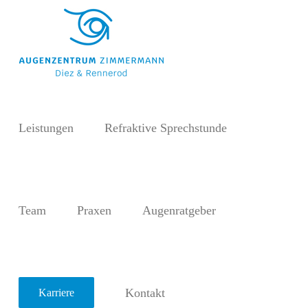
Zum
Inhalt
springen
Leistungen
Refraktive Sprechstunde
Termin
online
buchen
Diez
Team
Praxen
Augenratgeber
Rennerod
Kontakt
Karriere