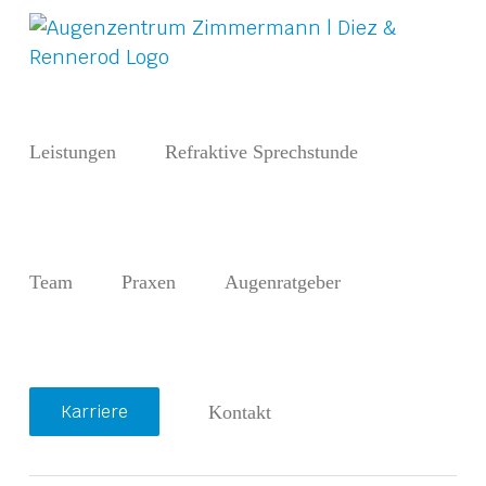
Zum
Inhalt
springen
Leistungen
Refraktive Sprechstunde
Termin
online
Team
Praxen
Augenratgeber
buchen
Diez
Rennero
Karriere
Kontakt