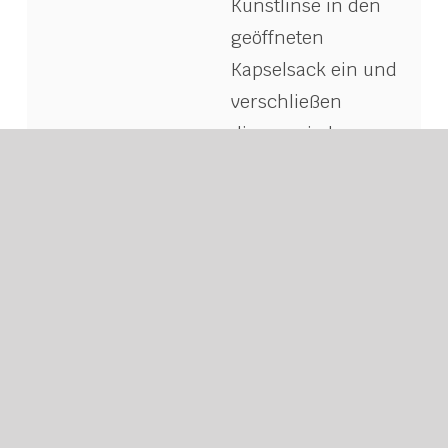
Kunstlinse in den
geöffneten
Kapselsack ein und
verschließen
diesen wieder –
komplett ohne
Naht. Die nächsten
24 Stunden wird
der operierte
Bereich mit einem
Augenverband
geschützt. Da wir
nicht beide Augen
an einem Tag